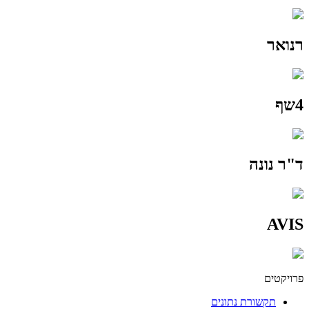
רנואר
4שף
ד"ר נונה
AVIS
פרויקטים
תקשורת נתונים