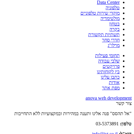
Data Center
טלפוניה
מוקדי שירות טלפוניים
מולטימדיה
בטחון
בקרה
תשתיות תקשורת
חדרי סחר
מרלו"ג
תחומי פעילות
שלבי עבודה
פרויקטים
בין לקוחותינו
כתבו עלינו
אודות
מפת אתר
anova web development
צור קשר
"אל תהסס" פנה אלינו ותענה במהירות ובמקצועיות ללא התחייבות
טלפון:
03-5373891
דוא"ל:
info@ist.co.il