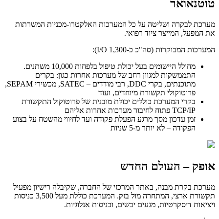
טוטנאואר
מערכת לבקרה ושליטה על כל המערכות האלקטרו-מכניות המשרתות
את המפעל, המייצר ציוד רפואי.
המערכות המבוקרות (סה"כ כ-1,300 I/O):
מחולל היישומים בעל יכולת טיפול בלפחות 10,000 משתנים.
התממשקות למגוון רחב של מערכות אחרות כגון: בקרים
מתוכנתים, בקרי DDC, רבי מודדים – SATEC, מכשירי SEPAM,
פרוטוקולי תקשורת מיוחדים, ועוד
בקרי המערכת כוללים יכולת מובנית של פרוטוקול התקשורת
TCP/IP פתוח לחיבור מערכות אחרות אליהם
זמן עדכון מסך מרגע הפעלת פקודה ועד לחיווי מהשטח על בצוע
הפקודה – לא יותר מ-5 שניות
אופק – העולם החדש
מערכת בקרת מבנה, באתר המרכזי של החברה, שקיבלה רישיון מפעיל
תקשורת ארצי, המתחרה מול בזק. המערכת כוללת מעל 3,500 כניסות
ויציאות דיסקרטיות, מגעים יבשים, וכניסות אנלוגיות.