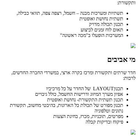
ותקשורת:
תשתיות ומערכות מבנה – חשמל, רצפה צפה, תוואי כבילה,
תשתית נחושת ואופטית
תכנון תכולה מדויק
תאום לוח זמנים לביצוע
המערכות הופעלו ב"מכה ראשונה"
מי אביבים
חדר שרתים ותקשורת ומרכז בקרה ארצי, במשרדי החברה החדשים,
לרבות:
תכנוןLAYOUT של החדר על כל מרכיביו
אפיון מערך המיזוג ודרישות החשמל, כולל גיבויים
תכנון תשתית התקשורת- נחושת ואופטית
תכנון מפורט של תכולת כל הארונות, בהיבטי מחשוב, תקשורת
נתונים וטלפוניה
מפרטים, תוכניות, מכרז, בחינת הצעות
פיקוח ובדיקות קבלה