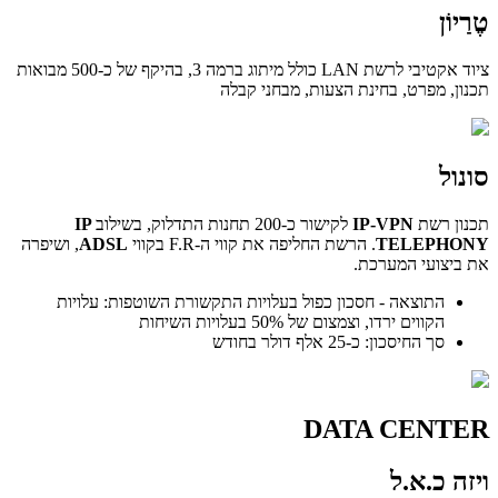
טֶרַיוֹן
ציוד אקטיבי לרשת LAN כולל מיתוג ברמה 3, בהיקף של כ-500 מבואות
תכנון, מפרט, בחינת הצעות, מבחני קבלה
סונול
תכנון רשת
IP-VPN
לקישור כ-200 תחנות התדלוק, בשילוב
IP
TELEPHONY
. הרשת החליפה את קווי ה-F.R בקווי
ADSL
, ושיפרה
את ביצועי המערכת.
התוצאה - חסכון כפול בעלויות התקשורת השוטפות: עלויות
הקווים ירדו, וצמצום של 50% בעלויות השיחות
סך החיסכון: כ-25 אלף דולר בחודש
DATA CENTER
ויזה כ.א.ל