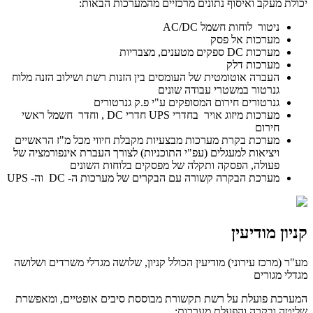
יכולת מעקב ואיסוף נתונים מרכזיים מהמערכות הבאות:
ניטור לוחות חשמל AC/DC
מערכות אל פסק
מערכות DC ספקים מטענים, מצבריות
מערכות דלק
העברה אוטומטית של העומסים בין הזנות רשת ושילוב הזנה מלוח
גנרטור במשטרי עבודה שונים
גנרטורים חירום המסופקים ע"י פ.ק גנרטורים
מערכות מיזוג אויר בחדרי UPS חדרי DC , וחדר חשמל ראשי
חירום
מערכת בקרת מערכות מבצעיות מקבלת חיווי מכל מ"ז הראשיים
ויציאות למעגלים (עפ"י התוכניות) לצורך העברת אינפורמציה של
פעולה, הפסקה ותקלה של מפסקים בלוחות השונים
מערכת הבקרה קשורה עם הבקרים של מערכות ה- DC וה- UPS
קניון מודיעין
מע"ר (מרכז עירוני) מודיעין הכולל קניון, שלושה מגדלי משרדים ושלושה
מגדלי מגורים
המערכת פועלת על רשת תקשורת מבוססת סיבים אופטיים, ומאפשרת
שליטה ובקרה והפעלת מערכות: