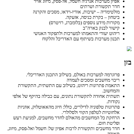
אפיון מערכות אנרגיה חשמל, אל-פסק, מיזוג אויר
חדר תקשורת ושרתים
מולטימדיה – ישיבות, אודיו-וידאו, מסכים והקרנה
ביטחון – בקרת כניסה, אזעקה.
מקורות מידע נוספים (בלומברג, רויטרס)
קישור לבנק בארה"ב
ריהוט יעודי והתאמתו למערכות ולתפקוד האנושי
תכנון מערכות בשיתוף עם האדריכל והלקוח
בזן
פרוגרמה למערכות באולם, בשילוב התכנון האדריכלי.
ריבוי מחשבים ומסכים לעמדה
התאמת פתרונות ריהוט, בשילוב עם התשתית, התקשורת
והמחשוב.
תשתית אחודה לתקשורת נתונים, עם כבילה בהיקף של אלפי
נקודות.
פתרונות טלפוניה לדילרים, כולל: חיוג מהאאוטלוק, אוזניות
אלחוטיות לטלפון הקווי ולסלולרי.
הרחקת כל המחשבים מהאולם לחדר מחשבים, למניעת רעש
ופליטת חום.
חדר מחשבים ותקשורת לרבות אפיון של: חשמל ואל-פסק, מיזוג,
תאורה.